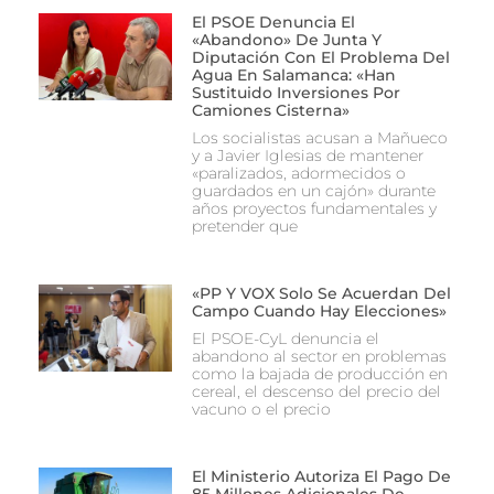
El PSOE Denuncia El
«abandono» De Junta Y
Diputación Con El Problema Del
Agua En Salamanca: «Han
Sustituido Inversiones Por
Camiones Cisterna»
Los socialistas acusan a Mañueco
y a Javier Iglesias de mantener
«paralizados, adormecidos o
guardados en un cajón» durante
años proyectos fundamentales y
pretender que
«PP Y VOX Solo Se Acuerdan Del
Campo Cuando Hay Elecciones»
El PSOE-CyL denuncia el
abandono al sector en problemas
como la bajada de producción en
cereal, el descenso del precio del
vacuno o el precio
El Ministerio Autoriza El Pago De
85 Millones Adicionales De