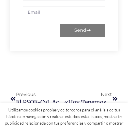
Send
Previous
Next
El PSOE-CyL Acusa A Mañueco De Convertir La Consejería De Industria En Un «instrumento Ideológico Fascista»
«Hoy Tenemos En La Junta A Quienes Pretenden Resucitar Viejos Tiempos Contra Los Que Miguel De Unamuno Se Enfrentaba»
Utilizamos cookies propias y de terceros para el análisis de tus
hábitos de navegación y realizar estudios estadísticos, mostrarte
publicidad relacionada con tus preferencias y compartir o mostrar