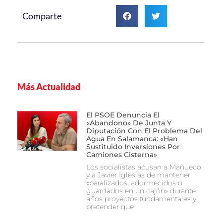
Comparte
Más Actualidad
El PSOE Denuncia El
«abandono» De Junta Y
Diputación Con El Problema Del
Agua En Salamanca: «Han
Sustituido Inversiones Por
Camiones Cisterna»
Los socialistas acusan a Mañueco
y a Javier Iglesias de mantener
«paralizados, adormecidos o
guardados en un cajón» durante
años proyectos fundamentales y
pretender que