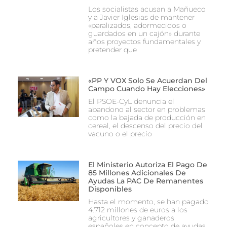
Los socialistas acusan a Mañueco
y a Javier Iglesias de mantener
«paralizados, adormecidos o
guardados en un cajón» durante
años proyectos fundamentales y
pretender que
«PP Y VOX Solo Se Acuerdan Del
Campo Cuando Hay Elecciones»
El PSOE-CyL denuncia el
abandono al sector en problemas
como la bajada de producción en
cereal, el descenso del precio del
vacuno o el precio
El Ministerio Autoriza El Pago De
85 Millones Adicionales De
Ayudas La PAC De Remanentes
Disponibles
Hasta el momento, se han pagado
4.712 millones de euros a los
agricultores y ganaderos
españoles en concepto de ayudas