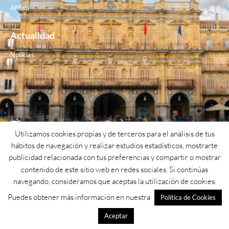
Afiliate
Actualidad
Noticias
Contacto
Utilizamos cookies propias y de terceros para el análisis de tus
hábitos de navegación y realizar estudios estadísticos, mostrarte
Teléfono: 923 26 62 25
publicidad relacionada con tus preferencias y compartir o mostrar
contenido de este sitio web en redes sociales. Si continúas
Email: psoe@psoesalamanca.org
navegando, consideramos que aceptas la utilización de cookies.
Dirección: Calle cuesta de San blas nº1
Puedes obtener más información en nuestra
Política de Cookies
Aceptar