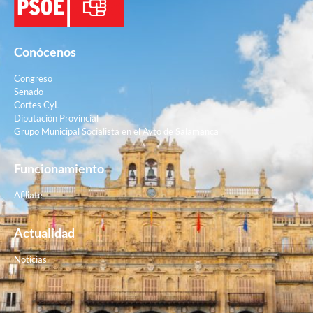
Conócenos
Congreso
Senado
Cortes CyL
Diputación Provincial
Grupo Municipal Socialista en el Ayto de Salamanca
Funcionamiento
Afiliate
Actualidad
Noticias