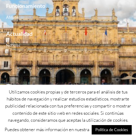
Funcionamiento
Afiliate
Actualidad
Noticias
Contacto
Utilizamos cookies propias y de terceros para el análisis de tus
hábitos de navegación y realizar estudios estadísticos, mostrarte
Teléfono: 923 26 62 25
publicidad relacionada con tus preferencias y compartir o mostrar
contenido de este sitio web en redes sociales. Si continúas
Email: psoe@psoesalamanca.org
navegando, consideramos que aceptas la utilización de cookies.
Dirección: Calle cuesta de San blas nº1
Puedes obtener más información en nuestra
Política de Cookies