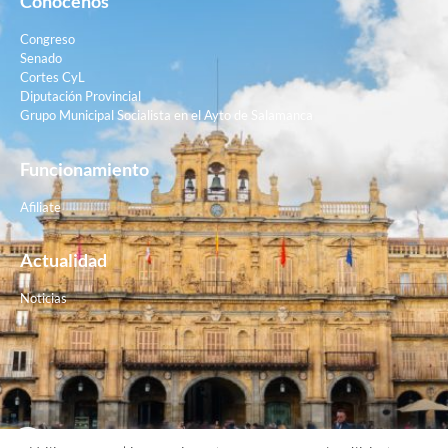
Conócenos
Congreso
Senado
Cortes CyL
Diputación Provincial
Grupo Municipal Socialista en el Ayto de Salamanca
Funcionamiento
Afiliate
Actualidad
Noticias
Contacto