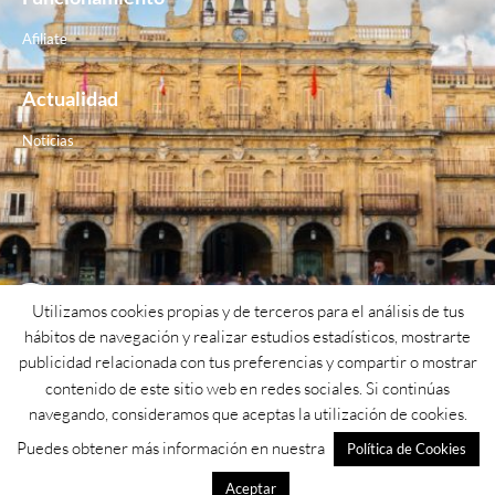
Afiliate
Actualidad
Noticias
Contacto
Utilizamos cookies propias y de terceros para el análisis de tus
hábitos de navegación y realizar estudios estadísticos, mostrarte
Teléfono: 923 26 62 25
publicidad relacionada con tus preferencias y compartir o mostrar
contenido de este sitio web en redes sociales. Si continúas
Email: psoe@psoesalamanca.org
navegando, consideramos que aceptas la utilización de cookies.
Dirección: Calle cuesta de San blas nº1
Puedes obtener más información en nuestra
Política de Cookies
Aceptar