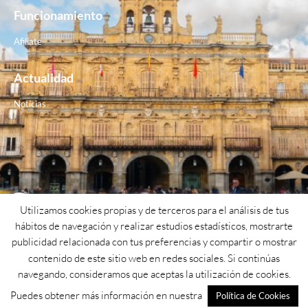
Funcionamiento
Afiliate
Actualidad
Noticias
Contacto
Utilizamos cookies propias y de terceros para el análisis de tus
hábitos de navegación y realizar estudios estadísticos, mostrarte
Teléfono: 923 26 62 25
publicidad relacionada con tus preferencias y compartir o mostrar
contenido de este sitio web en redes sociales. Si continúas
Email: psoe@psoesalamanca.org
navegando, consideramos que aceptas la utilización de cookies.
Dirección: Calle cuesta de San blas nº1
Puedes obtener más información en nuestra
Política de Cookies