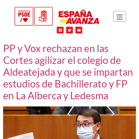
PP y Vox rechazan en las
Cortes agilizar el colegio de
Aldeatejada y que se impartan
estudios de Bachillerato y FP
en La Alberca y Ledesma