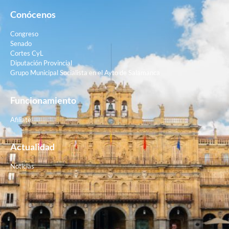
Conócenos
Congreso
Senado
Cortes CyL
Diputación Provincial
Grupo Municipal Socialista en el Ayto de Salamanca
Funcionamiento
Afiliate
Actualidad
Noticias