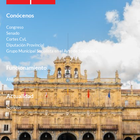
Conócenos
Congreso
Senado
Cortes CyL
Diputación Provincial
Grupo Municipal Socialista en el Ayto de Salamanca
Funcionamiento
Afiliate
Actualidad
Noticias