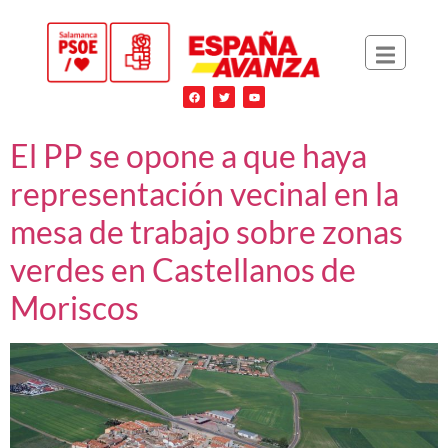
El PP se opone a que haya
representación vecinal en la
mesa de trabajo sobre zonas
verdes en Castellanos de
Moriscos