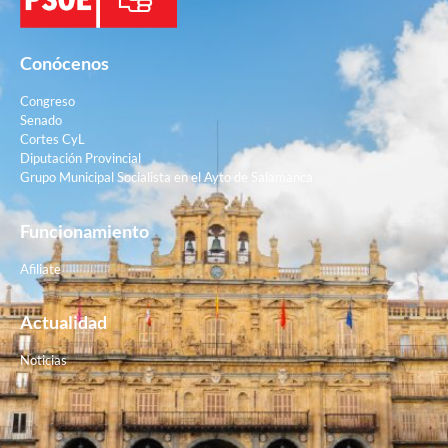
Conócenos
Congreso
Senado
Cortes CyL
Diputación Provincial
Grupo Municipal Socialista en el Ayto de Salamanca
Funcionamiento
Afiliate
Actualidad
Noticias