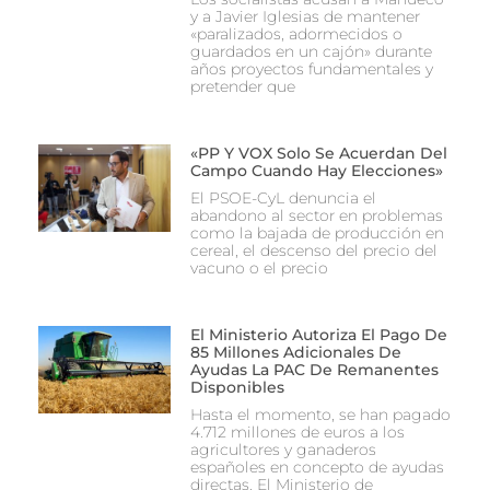
y a Javier Iglesias de mantener
«paralizados, adormecidos o
guardados en un cajón» durante
años proyectos fundamentales y
pretender que
«PP Y VOX Solo Se Acuerdan Del
Campo Cuando Hay Elecciones»
El PSOE-CyL denuncia el
abandono al sector en problemas
como la bajada de producción en
cereal, el descenso del precio del
vacuno o el precio
El Ministerio Autoriza El Pago De
85 Millones Adicionales De
Ayudas La PAC De Remanentes
Disponibles
Hasta el momento, se han pagado
4.712 millones de euros a los
agricultores y ganaderos
españoles en concepto de ayudas
directas. El Ministerio de