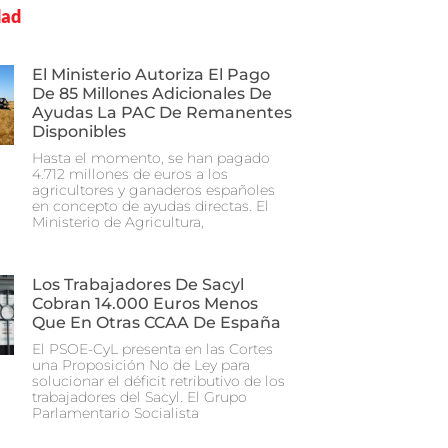
dad
El Ministerio Autoriza El Pago
De 85 Millones Adicionales De
Ayudas La PAC De Remanentes
Disponibles
Hasta el momento, se han pagado
4.712 millones de euros a los
agricultores y ganaderos españoles
en concepto de ayudas directas. El
Ministerio de Agricultura,
Los Trabajadores De Sacyl
Cobran 14.000 Euros Menos
Que En Otras CCAA De España
El PSOE-CyL presenta en las Cortes
una Proposición No de Ley para
solucionar el déficit retributivo de los
trabajadores del Sacyl. El Grupo
Parlamentario Socialista