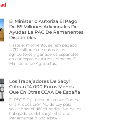
dad
El Ministerio Autoriza El Pago
De 85 Millones Adicionales De
Ayudas La PAC De Remanentes
Disponibles
Hasta el momento, se han pagado
4.712 millones de euros a los
agricultores y ganaderos españoles
en concepto de ayudas directas. El
Ministerio de Agricultura,
Los Trabajadores De Sacyl
Cobran 14.000 Euros Menos
Que En Otras CCAA De España
El PSOE-CyL presenta en las Cortes
una Proposición No de Ley para
solucionar el déficit retributivo de los
trabajadores del Sacyl. El Grupo
Parlamentario Socialista