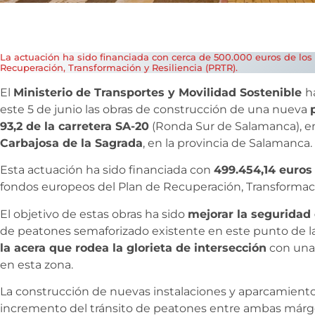
La actuación ha sido financiada con cerca de 500.000 euros de los
Recuperación, Transformación y Resiliencia (PRTR).
El
Ministerio de Transportes y Movilidad Sostenible
h
este 5 de junio las obras de construcción de una nueva
93,2 de la carretera SA-20
(Ronda Sur de Salamanca), en
Carbajosa de la Sagrada
, en la provincia de Salamanca.
Esta actuación ha sido financiada con
499.454,14 euros 
fondos europeos del Plan de Recuperación, Transformaci
El objetivo de estas obras ha sido
mejorar la seguridad 
de peatones semaforizado existente en este punto de l
la acera que rodea la glorieta de intersección
con una 
en esta zona.
La construcción de nuevas instalaciones y aparcamient
incremento del tránsito de peatones entre ambas márge