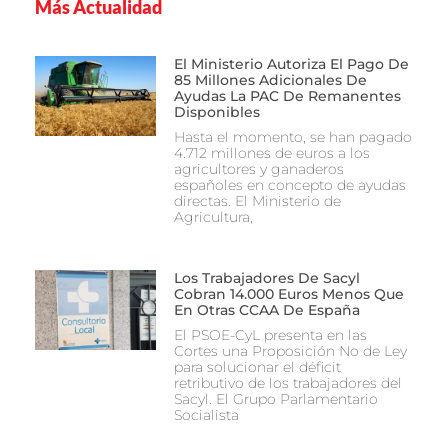
Más Actualidad
El Ministerio Autoriza El Pago De
85 Millones Adicionales De
Ayudas La PAC De Remanentes
Disponibles
Hasta el momento, se han pagado
4.712 millones de euros a los
agricultores y ganaderos
españoles en concepto de ayudas
directas. El Ministerio de
Agricultura,
Los Trabajadores De Sacyl
Cobran 14.000 Euros Menos Que
En Otras CCAA De España
El PSOE-CyL presenta en las
Cortes una Proposición No de Ley
para solucionar el déficit
retributivo de los trabajadores del
Sacyl. El Grupo Parlamentario
Socialista