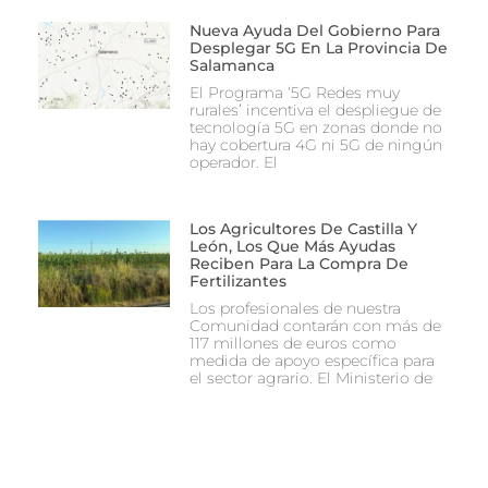
Nueva Ayuda Del Gobierno Para
Desplegar 5G En La Provincia De
Salamanca
El Programa ‘5G Redes muy
rurales’ incentiva el despliegue de
tecnología 5G en zonas donde no
hay cobertura 4G ni 5G de ningún
operador. El
Los Agricultores De Castilla Y
León, Los Que Más Ayudas
Reciben Para La Compra De
Fertilizantes
Los profesionales de nuestra
Comunidad contarán con más de
117 millones de euros como
medida de apoyo específica para
el sector agrario. El Ministerio de