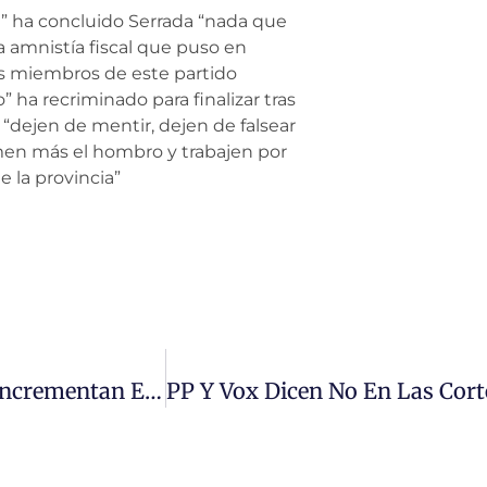
sta” ha concluido Serrada “nada que
a amnistía fiscal que puso en
os miembros de este partido
ha recriminado para finalizar tras
“dejen de mentir, dejen de falsear
rimen más el hombro y trabajen por
e la provincia”
Los Presupuestos Del Gobierno De España Incrementan En Más De Un 21% La Inversión Para Salamanca Y Benefician A La Mayoría Social En La Provincia