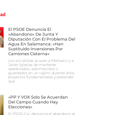
dad
El PSOE Denuncia El
«abandono» De Junta Y
Diputación Con El Problema Del
Agua En Salamanca: «Han
Sustituido Inversiones Por
Camiones Cisterna»
Los socialistas acusan a Mañueco y a
Javier Iglesias de mantener
«paralizados, adormecidos o
guardados en un cajón» durante años
proyectos fundamentales y pretender
que
«PP Y VOX Solo Se Acuerdan
Del Campo Cuando Hay
Elecciones»
El PSOE-CyL denuncia el abandono al