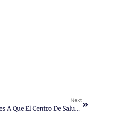
Next
PP Y Vox Dicen No En Las Cortes A Que El Centro De Salud De Villares De La Reina Cuente Con Un Segundo Pediatra A Pesar De Su Necesidad