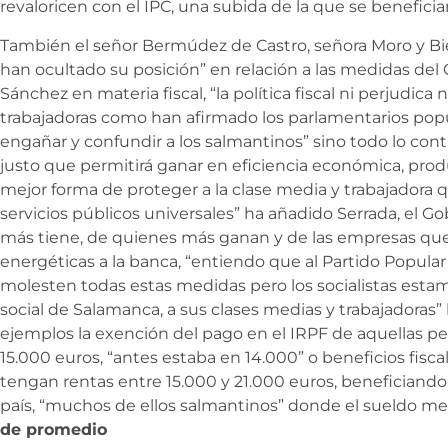
revaloricen con el IPC, una subida de la que se benefic
También el señor Bermúdez de Castro, señora Moro y Bi
han ocultado su posición” en relación a las medidas de
Sánchez en materia fiscal, “la política fiscal ni perjudica 
trabajadoras como han afirmado los parlamentarios popu
engañar y confundir a los salmantinos” sino todo lo contr
justo que permitirá ganar en eficiencia económica, prod
mejor forma de proteger a la clase media y trabajadora 
servicios públicos universales” ha añadido Serrada, el G
más tiene, de quienes más ganan y de las empresas que
energéticas a la banca, “entiendo que al Partido Popular
molesten todas estas medidas pero los socialistas estam
social de Salamanca, a sus clases medias y trabajadoras
ejemplos la exención del pago en el IRPF de aquellas 
15.000 euros, “antes estaba en 14.000” o beneficios fisc
tengan rentas entre 15.000 y 21.000 euros, beneficiando 
país, “muchos de ellos salmantinos” donde el sueldo me
de promedio