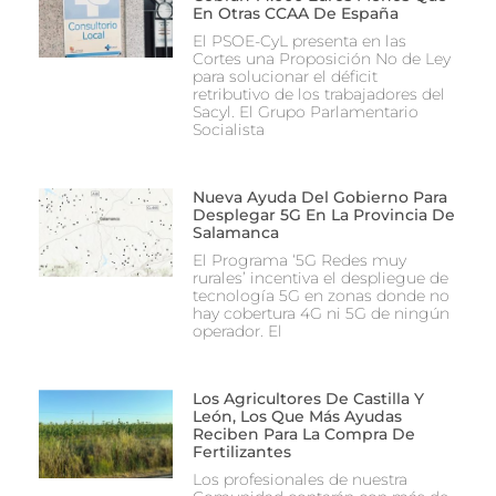
En Otras CCAA De España
El PSOE-CyL presenta en las
Cortes una Proposición No de Ley
para solucionar el déficit
retributivo de los trabajadores del
Sacyl. El Grupo Parlamentario
Socialista
Nueva Ayuda Del Gobierno Para
Desplegar 5G En La Provincia De
Salamanca
El Programa ‘5G Redes muy
rurales’ incentiva el despliegue de
tecnología 5G en zonas donde no
hay cobertura 4G ni 5G de ningún
operador. El
Los Agricultores De Castilla Y
León, Los Que Más Ayudas
Reciben Para La Compra De
Fertilizantes
Los profesionales de nuestra