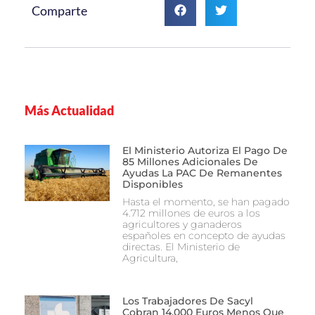
Comparte
Más Actualidad
El Ministerio Autoriza El Pago De
85 Millones Adicionales De
Ayudas La PAC De Remanentes
Disponibles
Hasta el momento, se han pagado
4.712 millones de euros a los
agricultores y ganaderos
españoles en concepto de ayudas
directas. El Ministerio de
Agricultura,
Los Trabajadores De Sacyl
Cobran 14.000 Euros Menos Que