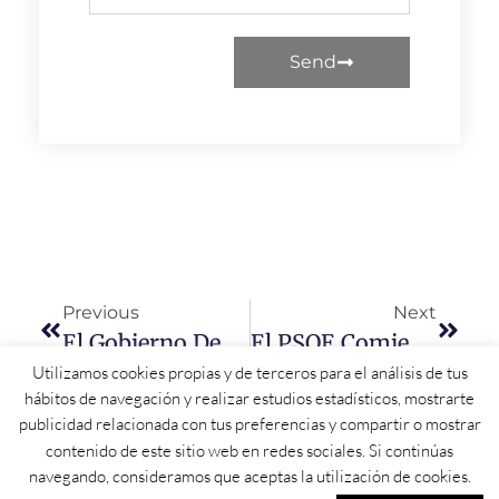
Send
Previous
Next
El Gobierno Destina 1.400 Millones Para Afrontar La Sequía Y Aumentar La Disponibilidad De Agua
El PSOE Comienza Su Campaña Fuerte, Unido, Cohesionado Y Con Candidaturas En Todos Los Municipios De Salamanca Para Teñir De Rojo La Provincia
Utilizamos cookies propias y de terceros para el análisis de tus
hábitos de navegación y realizar estudios estadísticos, mostrarte
publicidad relacionada con tus preferencias y compartir o mostrar
contenido de este sitio web en redes sociales. Si continúas
navegando, consideramos que aceptas la utilización de cookies.