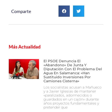
Comparte
Más Actualidad
El PSOE Denuncia El
«abandono» De Junta Y
Diputación Con El Problema Del
Agua En Salamanca: «Han
Sustituido Inversiones Por
Camiones Cisterna»
Los socialistas acusan a Mañueco
y a Javier Iglesias de mantener
«paralizados, adormecidos o
guardados en un cajón» durante
años proyectos fundamentales y
pretender que