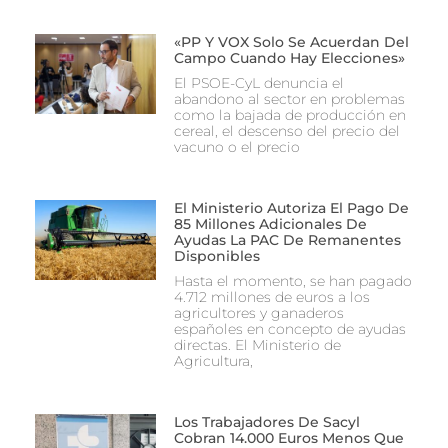
«PP Y VOX Solo Se Acuerdan Del
Campo Cuando Hay Elecciones»
El PSOE-CyL denuncia el
abandono al sector en problemas
como la bajada de producción en
cereal, el descenso del precio del
vacuno o el precio
El Ministerio Autoriza El Pago De
85 Millones Adicionales De
Ayudas La PAC De Remanentes
Disponibles
Hasta el momento, se han pagado
4.712 millones de euros a los
agricultores y ganaderos
españoles en concepto de ayudas
directas. El Ministerio de
Agricultura,
Los Trabajadores De Sacyl
Cobran 14.000 Euros Menos Que