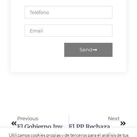
Send
Previous
Next
El Gobierno Invierte 54 Millones En CyL Para La Construcción De 1.241 Viviendas En Alquiler Social, 103 En La Provincia De Salamanca
El PP Rechaza En El Congreso Una Iniciativa Del PSOE Para Impulsar La Línea Férrea Ruta De La Plata Y Dinamita El Avance Real De Esta Infraestructura
Utilizamos cookies propias y de terceros para el análisis de tus