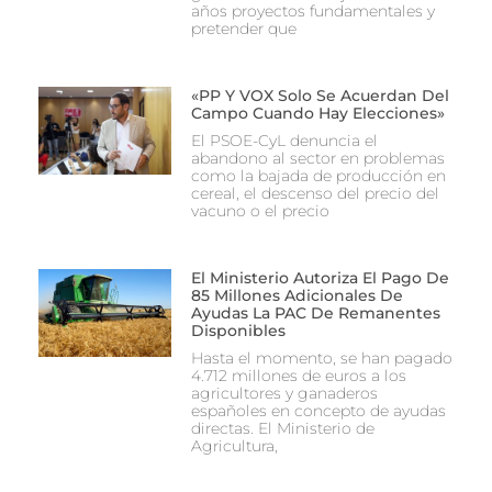
años proyectos fundamentales y
pretender que
«PP Y VOX Solo Se Acuerdan Del
Campo Cuando Hay Elecciones»
El PSOE-CyL denuncia el
abandono al sector en problemas
como la bajada de producción en
cereal, el descenso del precio del
vacuno o el precio
El Ministerio Autoriza El Pago De
85 Millones Adicionales De
Ayudas La PAC De Remanentes
Disponibles
Hasta el momento, se han pagado
4.712 millones de euros a los
agricultores y ganaderos
españoles en concepto de ayudas
directas. El Ministerio de
Agricultura,