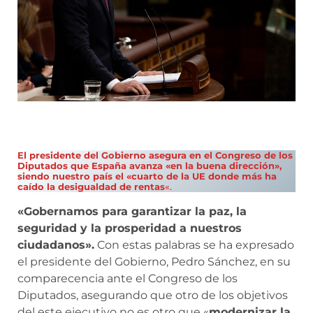
El presidente del Gobierno asegura en el Congreso de los
Diputados que España avanza «en la buena dirección»,
siendo nuestro país el «cuarto de la UE donde más ha
caído la desigualdad de rentas
«.
«Gobernamos para garantizar la paz, la
seguridad y la prosperidad a nuestros
ciudadanos».
Con estas palabras se ha expresado
el presidente del Gobierno, Pedro Sánchez, en su
comparecencia ante el Congreso de los
Diputados, asegurando que otro de los objetivos
del este ejecutivo no es otro que «
modernizar la