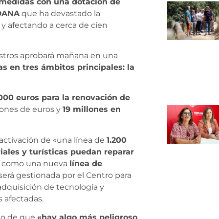
 medidas con una dotación de
 DANA
que ha devastado la
y afectando a cerca de cien
nistros aprobará mañana en una
 en tres ámbitos principales: la
000 euros para la renovación de
lones de euros y
19 millones en
 activación de «una línea de
1.200
ales y turísticas puedan reparar
sí como una nueva
línea de
erá gestionada por el Centro para
 adquisición de tecnología y
 afectadas.
do de que
«hay algo más peligroso