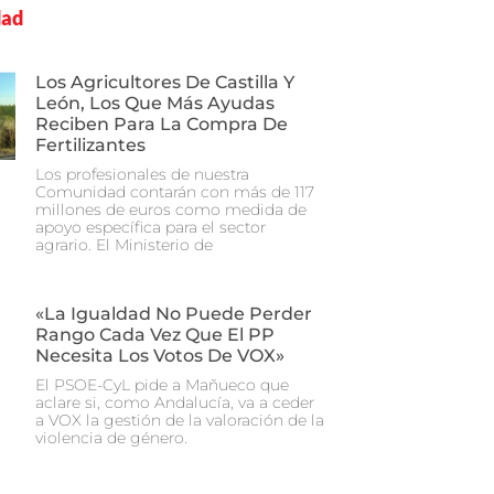
dad
Los Agricultores De Castilla Y
León, Los Que Más Ayudas
Reciben Para La Compra De
Fertilizantes
Los profesionales de nuestra
Comunidad contarán con más de 117
millones de euros como medida de
apoyo específica para el sector
agrario. El Ministerio de
«La Igualdad No Puede Perder
Rango Cada Vez Que El PP
Necesita Los Votos De VOX»
El PSOE-CyL pide a Mañueco que
aclare si, como Andalucía, va a ceder
a VOX la gestión de la valoración de la
violencia de género.