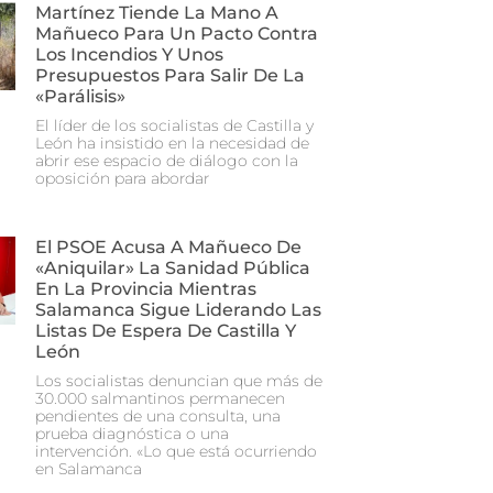
Martínez Tiende La Mano A
Mañueco Para Un Pacto Contra
Los Incendios Y Unos
Presupuestos Para Salir De La
«parálisis»
El líder de los socialistas de Castilla y
León ha insistido en la necesidad de
abrir ese espacio de diálogo con la
oposición para abordar
El PSOE Acusa A Mañueco De
«aniquilar» La Sanidad Pública
En La Provincia Mientras
Salamanca Sigue Liderando Las
Listas De Espera De Castilla Y
León
Los socialistas denuncian que más de
30.000 salmantinos permanecen
pendientes de una consulta, una
prueba diagnóstica o una
intervención. «Lo que está ocurriendo
en Salamanca