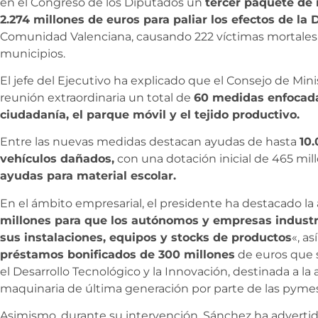
en el Congreso de los Diputados un
tercer paquete de
2.274 millones de euros para paliar los efectos de la
Comunidad Valenciana, causando 222 víctimas mortales 
municipios.
El jefe del Ejecutivo ha explicado que el Consejo de Mi
reunión extraordinaria un total de
60 medidas enfocadas
ciudadanía, el parque móvil y el tejido productivo.
Entre las nuevas medidas destacan ayudas de hasta
10.
vehículos dañados,
con una dotación inicial de 465 mil
ayudas para material escolar.
En el ámbito empresarial, el presidente ha destacado la
millones para que los autónomos y empresas industri
sus instalaciones, equipos y stocks de productos
«, a
préstamos bonificados de 300 millones
de euros que s
el Desarrollo Tecnológico y la Innovación, destinada a la
maquinaria de última generación por parte de las pymes
Asimismo, durante su intervención, Sánchez ha adverti