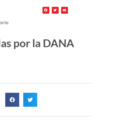
orio
das por la DANA