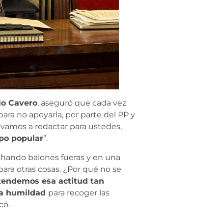
io Cavero
, aseguró que cada vez
ara no apoyarla, por parte del PP y
s vamos a redactar para ustedes,
upo popular
”.
chando balones fueras y en una
ara otras cosas. ¿Por qué no se
tendemos esa actitud tan
ta humildad
para recoger las
có.