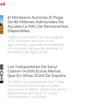
dad
El Ministerio Autoriza El Pago
De 85 Millones Adicionales De
Ayudas La PAC De Remanentes
Disponibles
Hasta el momento, se han pagado
4.712 millones de euros a los
agricultores y ganaderos españoles
en concepto de ayudas directas. El
Ministerio de Agricultura,
Los Trabajadores De Sacyl
Cobran 14.000 Euros Menos
Que En Otras CCAA De España
El PSOE-CyL presenta en las Cortes
una Proposición No de Ley para
solucionar el déficit retributivo de los
trabajadores del Sacyl. El Grupo
Parlamentario Socialista