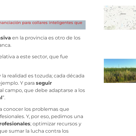
inanciación para collares inteligentes que
nsiva
en la provincia es otro de los
anca.
elativa a este sector, que fue
 la realidad es tozuda; cada década
ejemplo. Y para
seguir
 al campo, que debe adaptarse a los
l
”.
ara conocer los problemas que
ofesionales. Y, por eso, pedimos una
rofesionales
; optimizar recursos y
y que sumar la lucha contra los