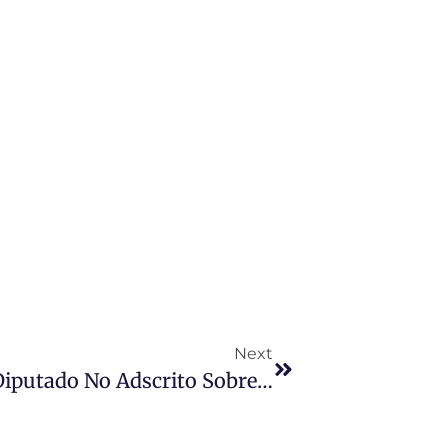
Next
Bochornosa Intervención Del Diputado No Adscrito Sobre La Guardia Civil En El Pleno De La Diputación