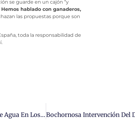
ción se guarde en un cajón “y
.
Hemos hablado con ganaderos,
echazan las propuestas porque son
España, toda la responsabilidad de
í.
El PP Rechaza Mejorar El Abastecimiento De Agua En Los Municipios Del Alto Tormes