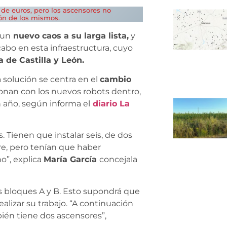
 de euros, pero los ascensores no
ón de los mismos.
 un
nuevo caos a su larga lista,
y
cabo en esta infraestructura, cuyo
a de Castilla y León.
 solución se centra en el
cambio
onan con los nuevos robots dentro,
n año, según informa el
diario La
 Tienen que instalar seis, de dos
e, pero tenían que haber
o”, explica
María García
concejala
s bloques A y B. Esto supondrá que
lizar su trabajo. “A continuación
bién tiene dos ascensores”,