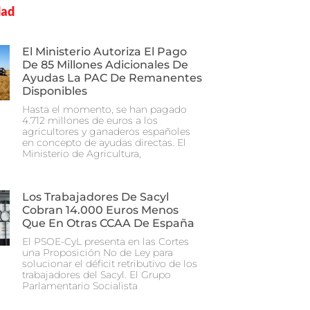
dad
El Ministerio Autoriza El Pago
De 85 Millones Adicionales De
Ayudas La PAC De Remanentes
Disponibles
Hasta el momento, se han pagado
4.712 millones de euros a los
agricultores y ganaderos españoles
en concepto de ayudas directas. El
Ministerio de Agricultura,
Los Trabajadores De Sacyl
Cobran 14.000 Euros Menos
Que En Otras CCAA De España
El PSOE-CyL presenta en las Cortes
una Proposición No de Ley para
solucionar el déficit retributivo de los
trabajadores del Sacyl. El Grupo
Parlamentario Socialista