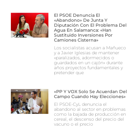
El PSOE Denuncia El
«abandono» De Junta Y
Diputación Con El Problema Del
Agua En Salamanca: «Han
Sustituido Inversiones Por
Camiones Cisterna»
Los socialistas acusan a Mañueco
y a Javier Iglesias de mantener
«paralizados, adormecidos o
guardados en un cajón» durante
años proyectos fundamentales y
pretender que
«PP Y VOX Solo Se Acuerdan Del
Campo Cuando Hay Elecciones»
El PSOE-CyL denuncia el
abandono al sector en problemas
como la bajada de producción en
cereal, el descenso del precio del
vacuno o el precio