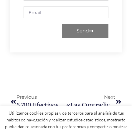
Send
Previous
Next
5.700 Efectivos Y Más De 900 Medios: La Aportación Del Gobierno En Los Incendios De Castilla Y León
«Las Contradicciones, La Negligencia Y Los Errores De Mañueco» Llegan Al Congreso Como El Ejemplo «de Lo Que Nunca Se Debe Hacer En La Extinción De Incendios»
Utilizamos cookies propias y de terceros para el análisis de tus
hábitos de navegación y realizar estudios estadísticos, mostrarte
publicidad relacionada con tus preferencias y compartir o mostrar