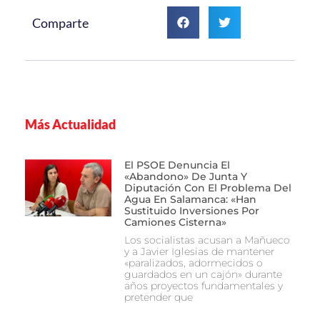
Comparte
Más Actualidad
El PSOE Denuncia El
«abandono» De Junta Y
Diputación Con El Problema Del
Agua En Salamanca: «Han
Sustituido Inversiones Por
Camiones Cisterna»
Los socialistas acusan a Mañueco
y a Javier Iglesias de mantener
«paralizados, adormecidos o
guardados en un cajón» durante
años proyectos fundamentales y
pretender que