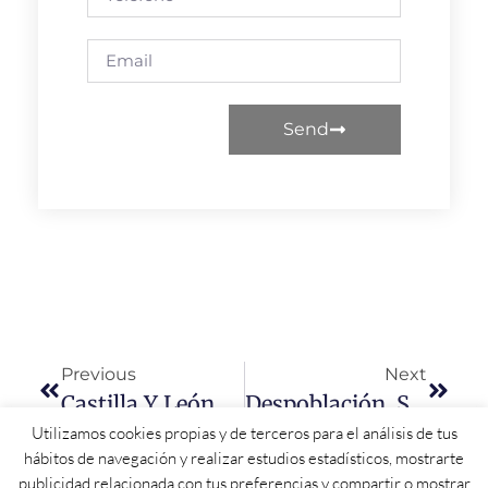
Send
Previous
Next
Castilla Y León Recibirá Una Cifra Récord De 10.223 Millones Procedentes Del Gobierno En 2026
Despoblación, Sanidad, Educación, Transporte Y Bomberos: La Lucha Del PSOE En La Diputación Que Siempre Frena El PP Con Un ‘NO’
Utilizamos cookies propias y de terceros para el análisis de tus
hábitos de navegación y realizar estudios estadísticos, mostrarte
publicidad relacionada con tus preferencias y compartir o mostrar