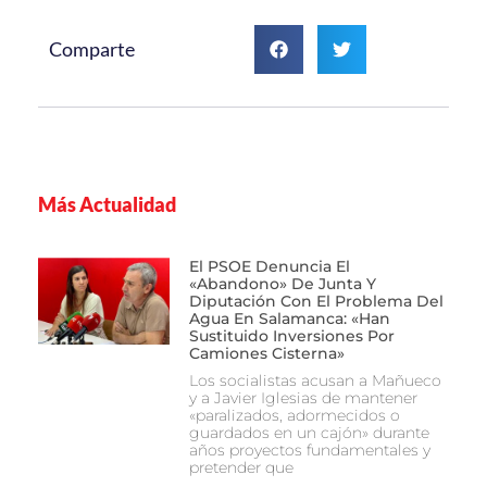
Comparte
Más Actualidad
El PSOE Denuncia El
«abandono» De Junta Y
Diputación Con El Problema Del
Agua En Salamanca: «Han
Sustituido Inversiones Por
Camiones Cisterna»
Los socialistas acusan a Mañueco
y a Javier Iglesias de mantener
«paralizados, adormecidos o
guardados en un cajón» durante
años proyectos fundamentales y
pretender que