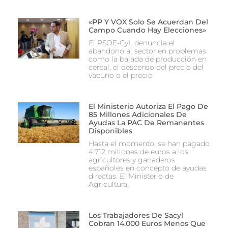
«PP Y VOX Solo Se Acuerdan Del
Campo Cuando Hay Elecciones»
El PSOE-CyL denuncia el
abandono al sector en problemas
como la bajada de producción en
cereal, el descenso del precio del
vacuno o el precio
El Ministerio Autoriza El Pago De
85 Millones Adicionales De
Ayudas La PAC De Remanentes
Disponibles
Hasta el momento, se han pagado
4.712 millones de euros a los
agricultores y ganaderos
españoles en concepto de ayudas
directas. El Ministerio de
Agricultura,
Los Trabajadores De Sacyl
Cobran 14.000 Euros Menos Que