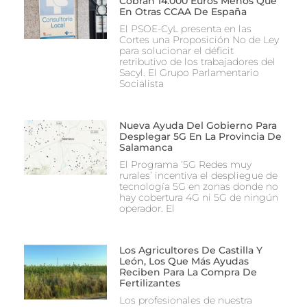
Cobran 14.000 Euros Menos Que
En Otras CCAA De España
El PSOE-CyL presenta en las
Cortes una Proposición No de Ley
para solucionar el déficit
retributivo de los trabajadores del
Sacyl. El Grupo Parlamentario
Socialista
Nueva Ayuda Del Gobierno Para
Desplegar 5G En La Provincia De
Salamanca
El Programa ‘5G Redes muy
rurales’ incentiva el despliegue de
tecnología 5G en zonas donde no
hay cobertura 4G ni 5G de ningún
operador. El
Los Agricultores De Castilla Y
León, Los Que Más Ayudas
Reciben Para La Compra De
Fertilizantes
Los profesionales de nuestra