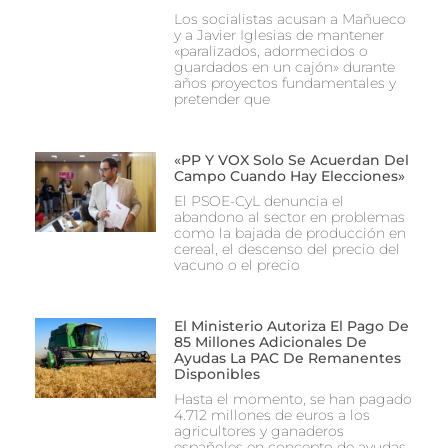
Los socialistas acusan a Mañueco
y a Javier Iglesias de mantener
«paralizados, adormecidos o
guardados en un cajón» durante
años proyectos fundamentales y
pretender que
«PP Y VOX Solo Se Acuerdan Del
Campo Cuando Hay Elecciones»
El PSOE-CyL denuncia el
abandono al sector en problemas
como la bajada de producción en
cereal, el descenso del precio del
vacuno o el precio
El Ministerio Autoriza El Pago De
85 Millones Adicionales De
Ayudas La PAC De Remanentes
Disponibles
Hasta el momento, se han pagado
4.712 millones de euros a los
agricultores y ganaderos
españoles en concepto de ayudas