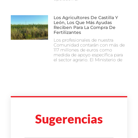
Los Agricultores De Castilla Y
León, Los Que Más Ayudas
Reciben Para La Compra De
Fertilizantes
Los profesionales de nuestra
Comunidad contarán con más de
117 millones de euros como
medida de apoyo específica para
el sector agrario. El Ministerio de
Sugerencias