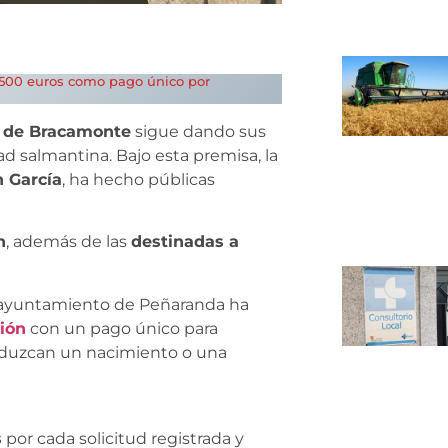
e 500 euros como pago único por
a de Bracamonte
sigue dando sus
ad salmantina. Bajo esta premisa, la
 García
, ha hecho públicas
n
, además de las
destinadas a
 el ayuntamiento de Peñaranda ha
ión
con un pago único para
roduzcan un nacimiento o una
s
por cada solicitud registrada y