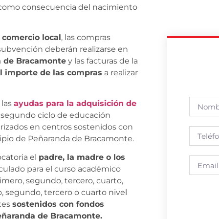
 como consecuencia del nacimiento
 comercio local
, las compras
 subvención deberán realizarse en
a de Bracamonte
y las facturas de la
el importe de las compras
a realizar
 las
ayudas para la adquisición de
 segundo ciclo de educación
larizados en centros sostenidos con
cipio de Peñaranda de Bracamonte.
ocatoria el
padre, la madre o los
culado para el curso académico
imero, segundo, tercero, cuarto,
, segundo, tercero o cuarto nivel
tes
sostenidos con fondos
 Peñaranda de Bracamonte.