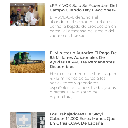
«PP Y VOX Solo Se Acuerdan Del
Campo Cuando Hay Elecciones»
El PSOE-CyL denuncia el
abandono al sector en problemas
como la bajada de producción en
cereal, el descenso del precio del
vacuno o el precio
El Ministerio Autoriza El Pago De
85 Millones Adicionales De
Ayudas La PAC De Remanentes
Disponibles
Hasta el momento, se han pagado
4.712 millones de euros a los
agricultores y ganaderos
españoles en concepto de ayudas
directas. El Ministerio de
Agricultura,
Los Trabajadores De Sacyl
Cobran 14.000 Euros Menos Que
En Otras CCAA De España