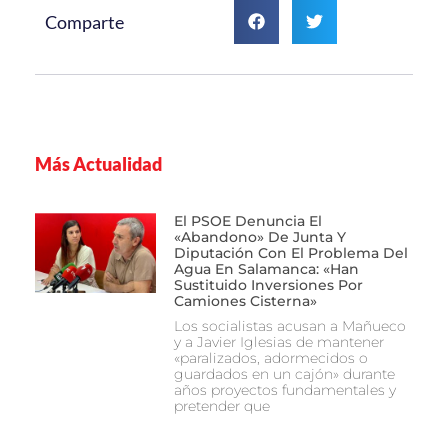
Comparte
Más Actualidad
El PSOE Denuncia El
«abandono» De Junta Y
Diputación Con El Problema Del
Agua En Salamanca: «Han
Sustituido Inversiones Por
Camiones Cisterna»
Los socialistas acusan a Mañueco
y a Javier Iglesias de mantener
«paralizados, adormecidos o
guardados en un cajón» durante
años proyectos fundamentales y
pretender que