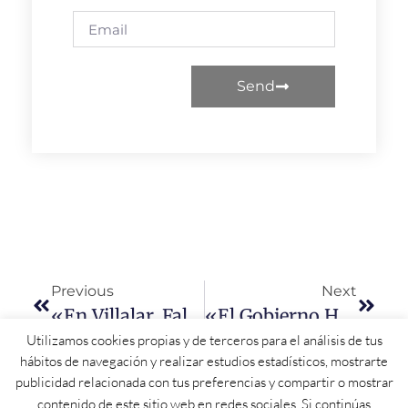
Send
Previous
Next
«En Villalar, Faltan Los De Siempre; Para Estar Hoy Aquí Hay Que Creer Y Querer A Castilla Y León»
«El Gobierno Ha Desplegado Un Plan De Respuesta Para Proteger A Los Sectores Afectados Por Los Aranceles»
Utilizamos cookies propias y de terceros para el análisis de tus
hábitos de navegación y realizar estudios estadísticos, mostrarte
publicidad relacionada con tus preferencias y compartir o mostrar
contenido de este sitio web en redes sociales. Si continúas