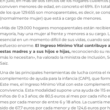
En julio, en más de dos tercios de los hogares cubiertos 
conviven menores de edad, en concreto el 69%. En total
de los que 129.655 son monoparentales, es decir, se con
(normalmente mujer) que está a cargo de menores.
«Más de 129.000 hogares monoparentales están recibiend
mayoría, hay una mujer al frente y menores a su cargo.
esencial en un momento difícil de sus vidas, cuando sost
esfuerzo enorme.
El Ingreso Mínimo Vital contribuye a
estas madres y a sus hijos e hijas,
reconociendo su re
más lo necesitan», ha valorado la ministra de Inclusión, 
Saiz.
Una de las principales herramientas de lucha contra el ri
complemento de ayuda para la infancia (CAPI), que forma
Este mes, el Ingreso Mínimo Vital con este complemento
convivencia. Esta modalidad supone una ayuda de 115 eu
niños de 0 a 3 años; de 80,5 euros al mes por cada niño en
mes por cada menor de entre 6 y 18 años. La cuantía m
sido de 67,7 euros por cada menor y de 124,6 euros por