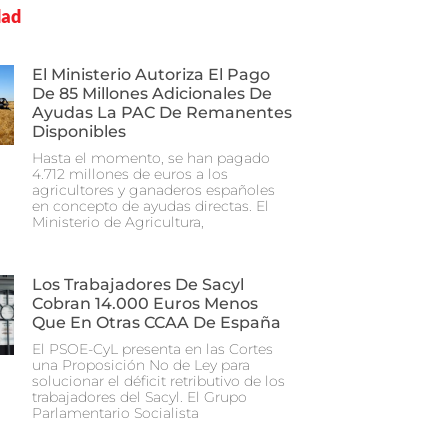
dad
El Ministerio Autoriza El Pago
De 85 Millones Adicionales De
Ayudas La PAC De Remanentes
Disponibles
Hasta el momento, se han pagado
4.712 millones de euros a los
agricultores y ganaderos españoles
en concepto de ayudas directas. El
Ministerio de Agricultura,
Los Trabajadores De Sacyl
Cobran 14.000 Euros Menos
Que En Otras CCAA De España
El PSOE-CyL presenta en las Cortes
una Proposición No de Ley para
solucionar el déficit retributivo de los
trabajadores del Sacyl. El Grupo
Parlamentario Socialista