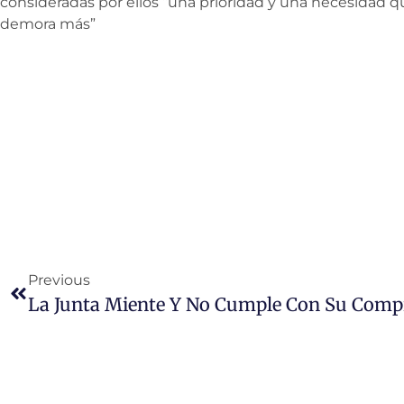
consideradas por ellos “una prioridad y una necesidad q
demora más”
Previous