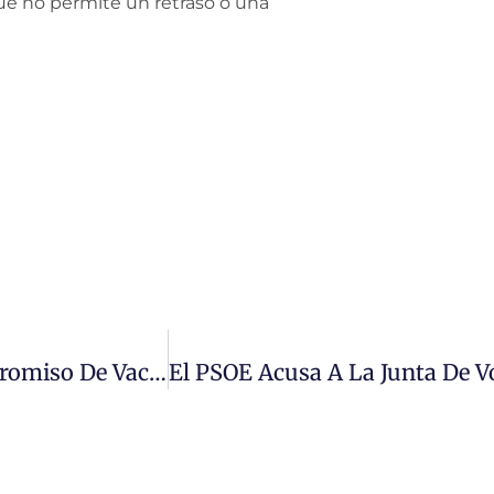
ue no permite un retraso o una
La Junta Miente Y No Cumple Con Su Compromiso De Vacunar A Personas Mayores Y Dependientes En Sus Domicilios O Lugares De Residencia En Salamanca