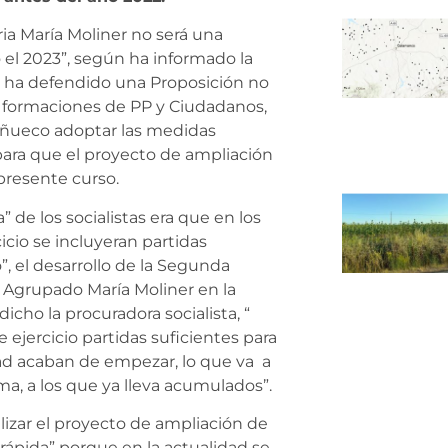
ia María Moliner no será una
 el 2023”, según ha informado la
 ha defendido una Proposición no
as formaciones de PP y Ciudadanos,
Mañueco adoptar las medidas
para que el proyecto de ampliación
presente curso.
 de los socialistas era que en los
icio se incluyeran partidas
, el desarrollo de la Segunda
l Agrupado María Moliner en la
icho la procuradora socialista, “
 ejercicio partidas suficientes para
dad acaban de empezar, lo que va a
ma, a los que ya lleva acumulados”.
lizar el proyecto de ampliación de
rápida” porque en la actualidad se