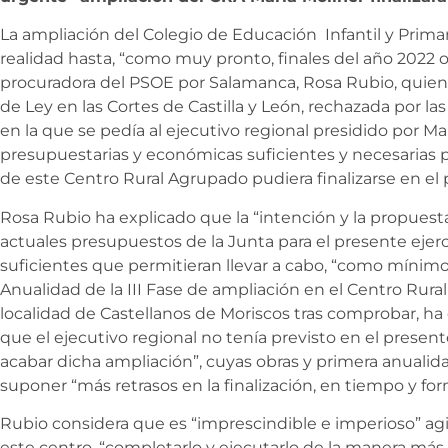
La ampliación del Colegio de Educación Infantil y Primar
realidad hasta, “como muy pronto, finales del año 2022 o
procuradora del PSOE por Salamanca, Rosa Rubio, quien
de Ley en las Cortes de Castilla y León, rechazada por l
en la que se pedía al ejecutivo regional presidido por 
presupuestarias y económicas suficientes y necesarias 
de este Centro Rural Agrupado pudiera finalizarse en el 
Rosa Rubio ha explicado que la “intención y la propuesta”
actuales presupuestos de la Junta para el presente ejerc
suficientes que permitieran llevar a cabo, “como mínimo”
Anualidad de la III Fase de ampliación en el Centro Rura
localidad de Castellanos de Moriscos tras comprobar, ha d
que el ejecutivo regional no tenía previsto en el presente
acabar dicha ampliación”, cuyas obras y primera anuali
suponer “más retrasos en la finalización, en tiempo y for
Rubio considera que es “imprescindible e imperioso” agi
este centro, “completarlo y ejecutarlo de la manera más 