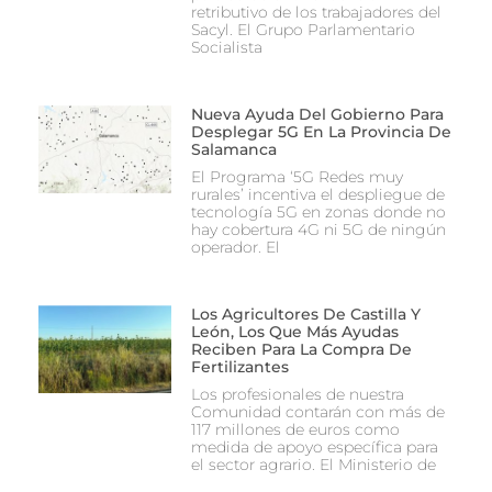
retributivo de los trabajadores del
Sacyl. El Grupo Parlamentario
Socialista
Nueva Ayuda Del Gobierno Para
Desplegar 5G En La Provincia De
Salamanca
El Programa ‘5G Redes muy
rurales’ incentiva el despliegue de
tecnología 5G en zonas donde no
hay cobertura 4G ni 5G de ningún
operador. El
Los Agricultores De Castilla Y
León, Los Que Más Ayudas
Reciben Para La Compra De
Fertilizantes
Los profesionales de nuestra
Comunidad contarán con más de
117 millones de euros como
medida de apoyo específica para
el sector agrario. El Ministerio de