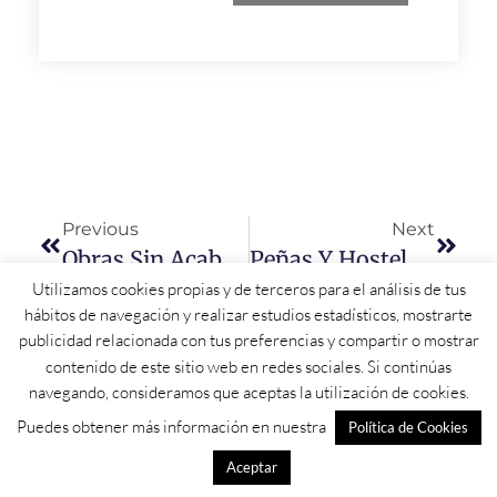
Previous
Next
Obras Sin Acabar Y Calles Repletas De Maleza, El Legado Del Alcalde De Pedrosillo De Alba
Peñas Y Hosteleros De Alba De Tormes Suplen «la Falta De Ideas De Un Ayuntamiento» Que Gastó 350.000 Euros Entre Agosto Y Octubre
Utilizamos cookies propias y de terceros para el análisis de tus
hábitos de navegación y realizar estudios estadísticos, mostrarte
publicidad relacionada con tus preferencias y compartir o mostrar
contenido de este sitio web en redes sociales. Si continúas
navegando, consideramos que aceptas la utilización de cookies.
Puedes obtener más información en nuestra
Política de Cookies
Aceptar