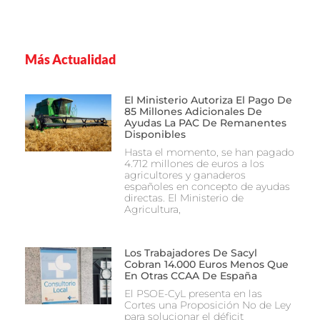
Más Actualidad
El Ministerio Autoriza El Pago De
85 Millones Adicionales De
Ayudas La PAC De Remanentes
Disponibles
Hasta el momento, se han pagado
4.712 millones de euros a los
agricultores y ganaderos
españoles en concepto de ayudas
directas. El Ministerio de
Agricultura,
Los Trabajadores De Sacyl
Cobran 14.000 Euros Menos Que
En Otras CCAA De España
El PSOE-CyL presenta en las
Cortes una Proposición No de Ley
para solucionar el déficit