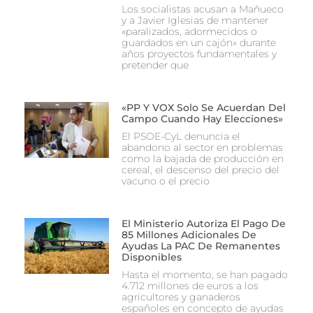
Los socialistas acusan a Mañueco
y a Javier Iglesias de mantener
«paralizados, adormecidos o
guardados en un cajón» durante
años proyectos fundamentales y
pretender que
«PP Y VOX Solo Se Acuerdan Del
Campo Cuando Hay Elecciones»
El PSOE-CyL denuncia el
abandono al sector en problemas
como la bajada de producción en
cereal, el descenso del precio del
vacuno o el precio
El Ministerio Autoriza El Pago De
85 Millones Adicionales De
Ayudas La PAC De Remanentes
Disponibles
Hasta el momento, se han pagado
4.712 millones de euros a los
agricultores y ganaderos
españoles en concepto de ayudas