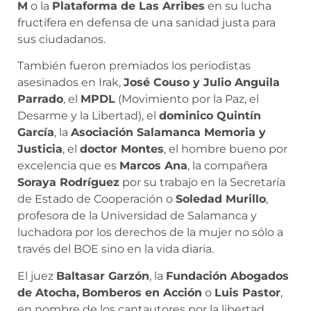
M
o la
Plataforma de Las Arribes
en su lucha
fructífera en defensa de una sanidad justa para
sus ciudadanos.
También fueron premiados los periodistas
asesinados en Irak,
José Couso y Julio Anguila
Parrado
, el
MPDL
(Movimiento por la Paz, el
Desarme y la Libertad), el
dominico Quintín
García
, la
Asociación Salamanca Memoria y
Justicia
, el
doctor Montes
, el hombre bueno por
excelencia que es
Marcos Ana
, la compañera
Soraya Rodríguez
por su trabajo en la Secretaría
de Estado de Cooperación o
Soledad Murillo
,
profesora de la Universidad de Salamanca y
luchadora por los derechos de la mujer no sólo a
través del BOE sino en la vida diaria.
El juez
Baltasar Garzón
, la
Fundación Abogados
de Atocha,
Bomberos en Acción
o
Luis Pastor
,
en nombre de los cantautores por la libertad,