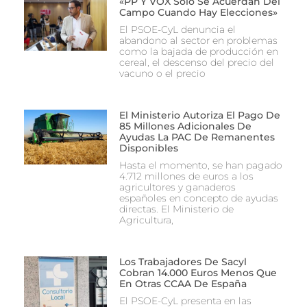
«PP Y VOX Solo Se Acuerdan Del
Campo Cuando Hay Elecciones»
El PSOE-CyL denuncia el
abandono al sector en problemas
como la bajada de producción en
cereal, el descenso del precio del
vacuno o el precio
El Ministerio Autoriza El Pago De
85 Millones Adicionales De
Ayudas La PAC De Remanentes
Disponibles
Hasta el momento, se han pagado
4.712 millones de euros a los
agricultores y ganaderos
españoles en concepto de ayudas
directas. El Ministerio de
Agricultura,
Los Trabajadores De Sacyl
Cobran 14.000 Euros Menos Que
En Otras CCAA De España
El PSOE-CyL presenta en las