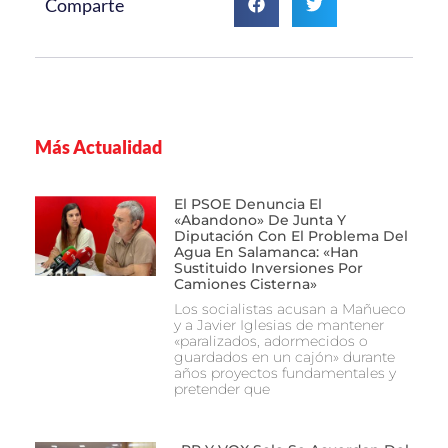
Comparte
Más Actualidad
El PSOE Denuncia El
«abandono» De Junta Y
Diputación Con El Problema Del
Agua En Salamanca: «Han
Sustituido Inversiones Por
Camiones Cisterna»
Los socialistas acusan a Mañueco
y a Javier Iglesias de mantener
«paralizados, adormecidos o
guardados en un cajón» durante
años proyectos fundamentales y
pretender que