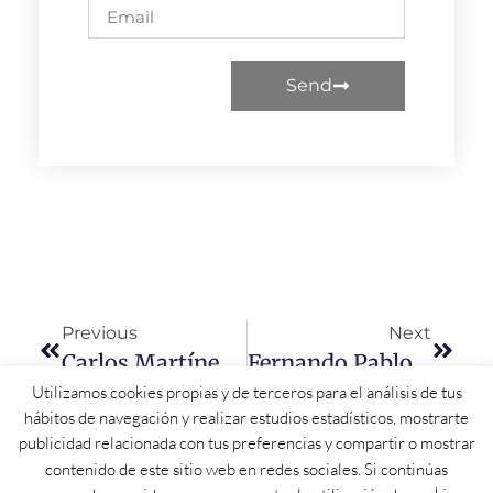
Send
Previous
Next
Carlos Martínez Aboga Por Extender El Pacto Por La Violencia De Género A Castilla Y León
Fernando Pablos Pide A La Junta Retribuciones Justas Para El Profesorado No Universitario De Castilla Y León
Utilizamos cookies propias y de terceros para el análisis de tus
hábitos de navegación y realizar estudios estadísticos, mostrarte
publicidad relacionada con tus preferencias y compartir o mostrar
contenido de este sitio web en redes sociales. Si continúas