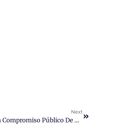
Next
De La Rosa Pide A Mañueco Un Compromiso Público De Que Facilitará Los Cambios Del PSOE En La Mesa De Las Cortes