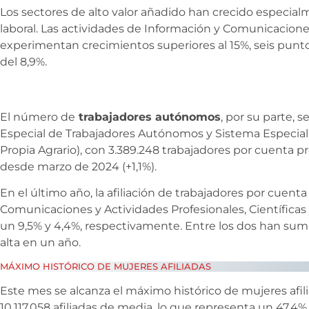
Los sectores de alto valor añadido han crecido especialm
laboral. Las actividades de Información y Comunicaciones
experimentan crecimientos superiores al 15%, seis punt
del 8,9%.
El número de
trabajadores autónomos
, por su parte, 
Especial de Trabajadores Autónomos y Sistema Especial
Propia Agrario), con 3.389.248 trabajadores por cuenta pr
desde marzo de 2024 (+1,1%).
En el último año, la afiliación de trabajadores por cuent
Comunicaciones y Actividades Profesionales, Científica
un 9,5% y 4,4%, respectivamente. Entre los dos han s
alta en un año.
MÁXIMO HISTÓRICO DE MUJERES AFILIADAS
Este mes se alcanza el máximo histórico de mujeres afili
10.117.058 afiliadas de media, lo que representa un 47,4%