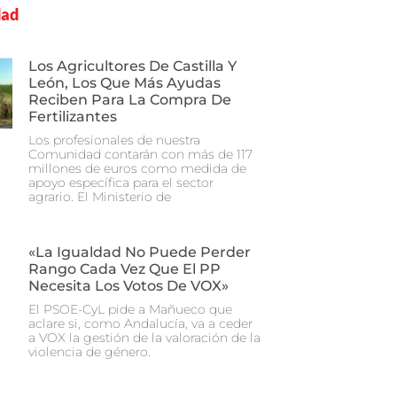
dad
Los Agricultores De Castilla Y
León, Los Que Más Ayudas
Reciben Para La Compra De
Fertilizantes
Los profesionales de nuestra
Comunidad contarán con más de 117
millones de euros como medida de
apoyo específica para el sector
agrario. El Ministerio de
«La Igualdad No Puede Perder
Rango Cada Vez Que El PP
Necesita Los Votos De VOX»
El PSOE-CyL pide a Mañueco que
aclare si, como Andalucía, va a ceder
a VOX la gestión de la valoración de la
violencia de género.