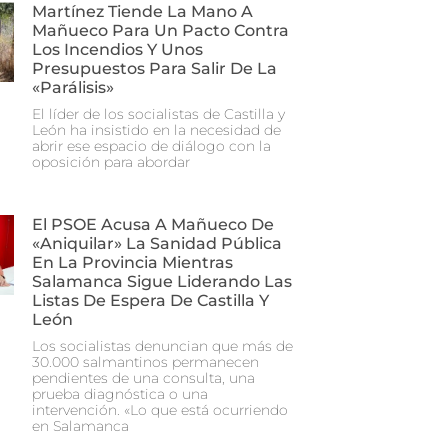
Martínez Tiende La Mano A
Mañueco Para Un Pacto Contra
Los Incendios Y Unos
Presupuestos Para Salir De La
«parálisis»
El líder de los socialistas de Castilla y
León ha insistido en la necesidad de
abrir ese espacio de diálogo con la
oposición para abordar
El PSOE Acusa A Mañueco De
«aniquilar» La Sanidad Pública
En La Provincia Mientras
Salamanca Sigue Liderando Las
Listas De Espera De Castilla Y
León
Los socialistas denuncian que más de
30.000 salmantinos permanecen
pendientes de una consulta, una
prueba diagnóstica o una
intervención. «Lo que está ocurriendo
en Salamanca