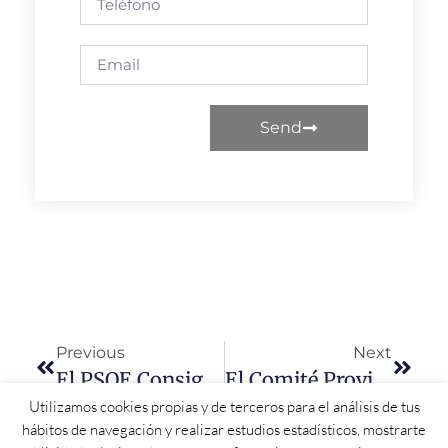
Send
Previous
Next
El PSOE Consigue Que Los Alumnos De FP En Grado Medio Tengan Derecho A Transporte Escolar Gratuito En Toda Castilla Y León
El Comité Provincial Del PSOE De Salamanca Aprueba Este 8M Una Resolución En Defensa De La Igualdad Y La Lucha Contra La Violencia De Género
Utilizamos cookies propias y de terceros para el análisis de tus
hábitos de navegación y realizar estudios estadísticos, mostrarte