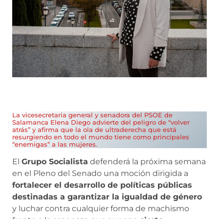
La vicesecretaria general y senadora del PSOE de
Salamanca Elena Diego advierte del peligro de “volver
atrás” y afirma que la ola de ultraderecha que está
resurgiendo en todo el mundo tiene como principales
“enemigas” a las mujeres.
El
Grupo Socialista
defenderá la próxima semana
en el Pleno del Senado una moción dirigida a
fortalecer el desarrollo de políticas públicas
destinadas a garantizar la igualdad de género
y luchar contra cualquier forma de machismo