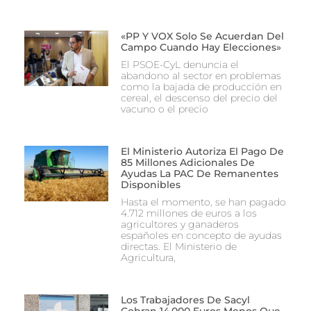
«PP Y VOX Solo Se Acuerdan Del
Campo Cuando Hay Elecciones»
El PSOE-CyL denuncia el
abandono al sector en problemas
como la bajada de producción en
cereal, el descenso del precio del
vacuno o el precio
El Ministerio Autoriza El Pago De
85 Millones Adicionales De
Ayudas La PAC De Remanentes
Disponibles
Hasta el momento, se han pagado
4.712 millones de euros a los
agricultores y ganaderos
españoles en concepto de ayudas
directas. El Ministerio de
Agricultura,
Los Trabajadores De Sacyl
Cobran 14.000 Euros Menos Que