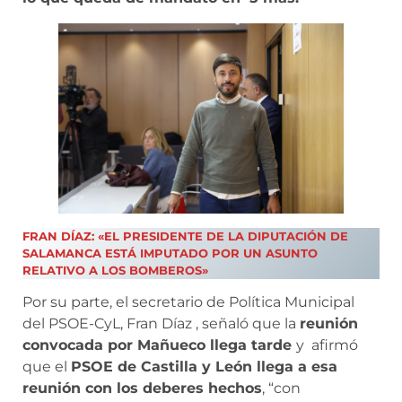
FRAN DÍAZ: «EL PRESIDENTE DE LA DIPUTACIÓN DE
SALAMANCA ESTÁ IMPUTADO POR UN ASUNTO
RELATIVO A LOS BOMBEROS»
Por su parte, el secretario de Política Municipal
del PSOE-CyL, Fran Díaz , señaló que la
reunión
convocada por Mañueco llega tarde
y afirmó
que el
PSOE de Castilla y León llega a esa
reunión con los deberes hechos
, “con