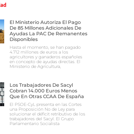
dad
El Ministerio Autoriza El Pago
De 85 Millones Adicionales De
Ayudas La PAC De Remanentes
Disponibles
Hasta el momento, se han pagado
4.712 millones de euros a los
agricultores y ganaderos españoles
en concepto de ayudas directas. El
Ministerio de Agricultura,
Los Trabajadores De Sacyl
Cobran 14.000 Euros Menos
Que En Otras CCAA De España
El PSOE-CyL presenta en las Cortes
una Proposición No de Ley para
solucionar el déficit retributivo de los
trabajadores del Sacyl. El Grupo
Parlamentario Socialista