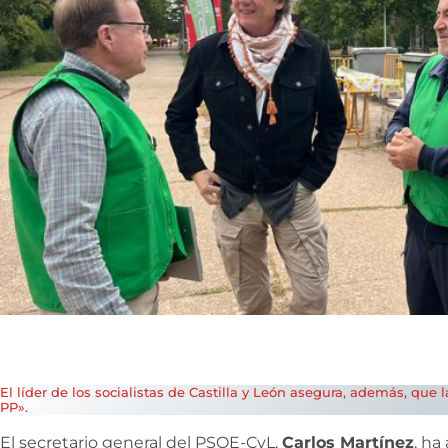
El líder de los socialistas de Castilla y León asegura, además, que
PP».
El secretario general del PSOE-CyL,
Carlos Martínez
, ha