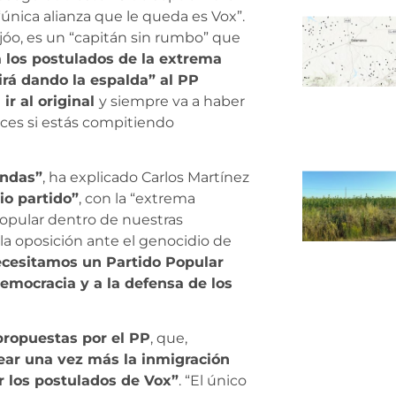
“única alianza que le queda es Vox”.
eijóo, es un “capitán sin rumbo” que
 los postulados de la extrema
irá dando la espalda” al PP
ir al original
y siempre va a haber
ices si estás compitiendo
andas”
, ha explicado Carlos Martínez
io partido”
, con la “extrema
opular dentro de nuestras
 la oposición ante el genocidio de
 Necesitamos un Partido Popular
democracia y a la defensa de los
propuestas por el PP
, que,
ear una vez más la inmigración
 los postulados de Vox”
. “El único