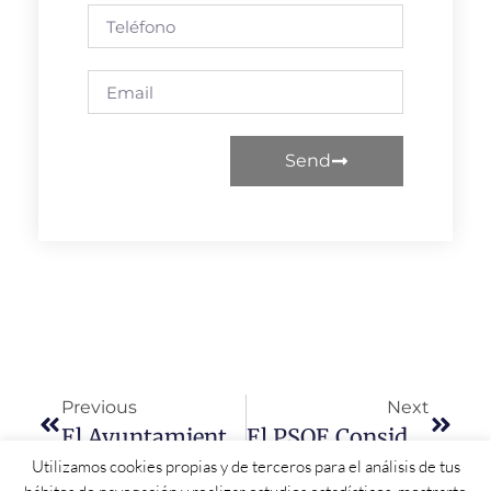
Send
Previous
Next
El Ayuntamiento De Monterrubio Reparte Entre Sus Vecinos Un Kit Con Mascarillas Y Gel Hidroalcohólico Para Proteger A La Población
El PSOE Considera Que El Retraso En La Apertura Del Nuevo Hospital De Salamanca Ha Condicionado El Poder Afrontar En Mejor Situación La Pandemia Del COVID-19
Utilizamos cookies propias y de terceros para el análisis de tus