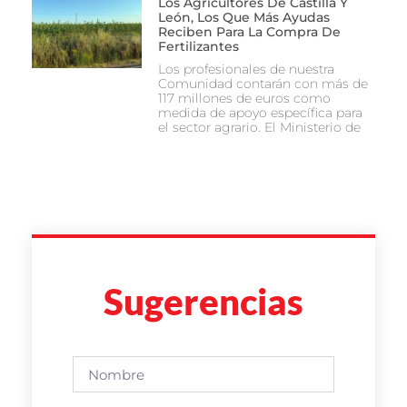
Los Agricultores De Castilla Y
León, Los Que Más Ayudas
Reciben Para La Compra De
Fertilizantes
Los profesionales de nuestra
Comunidad contarán con más de
117 millones de euros como
medida de apoyo específica para
el sector agrario. El Ministerio de
Sugerencias