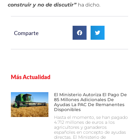
construir y no de discutir”
ha dicho.
Comparte
Más Actualidad
El Ministerio Autoriza El Pago De
85 Millones Adicionales De
Ayudas La PAC De Remanentes
Disponibles
Hasta el momento, se han pagado
4.712 millones de euros a los
agricultores y ganaderos
españoles en concepto de ayudas
directas. El Ministerio de