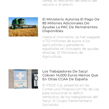
cereal, el descenso del precio del
vacuno o el precio
El Ministerio Autoriza El Pago De
85 Millones Adicionales De
Ayudas La PAC De Remanentes
Disponibles
Hasta el momento, se han pagado
4.712 millones de euros a los
agricultores y ganaderos
españoles en concepto de ayudas
directas. El Ministerio de
Agricultura,
Los Trabajadores De Sacyl
Cobran 14.000 Euros Menos Que
En Otras CCAA De España
El PSOE-CyL presenta en las
Cortes una Proposición No de Ley
para solucionar el déficit
retributivo de los trabajadores del
Sacyl. El Grupo Parlamentario
Socialista