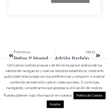
Previous
Next
Peñas Y Hosteleros De Alba De Tormes Suplen «la Falta De Ideas De Un Ayuntamiento» Que Gastó 350.000 Euros Entre Agosto Y Octubre
Adrián Barbón Participará En Las Jornadas Que El PSOE Celebra En León
Utilizamos cookies propias y de terceros para el análisis de tus
hábitos de navegación y realizar estudios estadísticos, mostrarte
publicidad relacionada con tus preferencias y compartir o mostrar
contenido de este sitio web en redes sociales. Si continúas
navegando, consideramos que aceptas la utilización de cookies.
Puedes obtener más información en nuestra
Política de Cookies
Aceptar