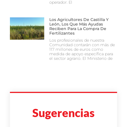
operador. El
Los Agricultores De Castilla Y
León, Los Que Más Ayudas
Reciben Para La Compra De
Fertilizantes
Los profesionales de nuestra
Comunidad contarán con más de
117 millones de euros como
medida de apoyo específica para
el sector agrario. El Ministerio de
Sugerencias