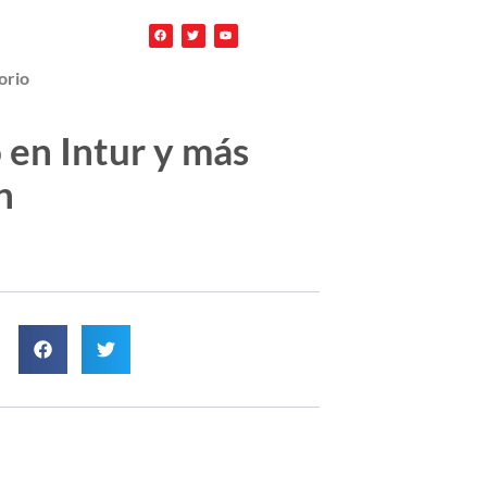
orio
 en Intur y más
n