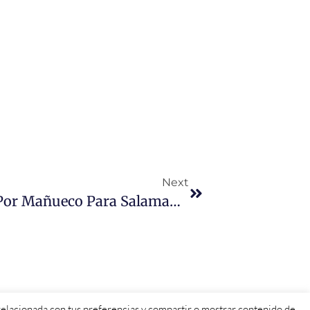
Next
«Las Inversiones Anunciadas Por Mañueco Para Salamanca Son Una Mentira Más Y La Repetición De Las Prometidas En 2021 Aún Sin Ejecutar»
d relacionada con tus preferencias y compartir o mostrar contenido de