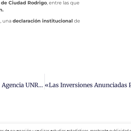
o de Ciudad Rodrigo
, entre las que
n.
a, una
declaración institucional
de
El Senado Aprueba Mantener El Apoyo A La Agencia UNRWA Para Refugiados Palestinos Defendido Por La Senadora Elena Diego
itos de navegación y realizar estudios estadísticos, mostrarte publicida