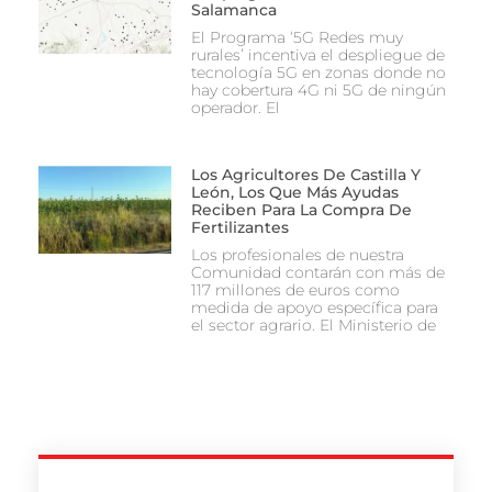
Salamanca
El Programa ‘5G Redes muy
rurales’ incentiva el despliegue de
tecnología 5G en zonas donde no
hay cobertura 4G ni 5G de ningún
operador. El
Los Agricultores De Castilla Y
León, Los Que Más Ayudas
Reciben Para La Compra De
Fertilizantes
Los profesionales de nuestra
Comunidad contarán con más de
117 millones de euros como
medida de apoyo específica para
el sector agrario. El Ministerio de