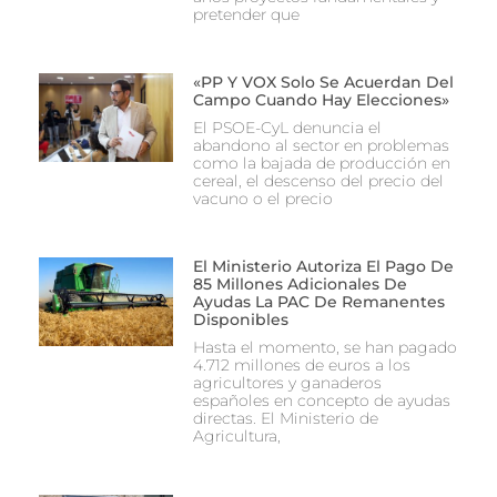
pretender que
«PP Y VOX Solo Se Acuerdan Del
Campo Cuando Hay Elecciones»
El PSOE-CyL denuncia el
abandono al sector en problemas
como la bajada de producción en
cereal, el descenso del precio del
vacuno o el precio
El Ministerio Autoriza El Pago De
85 Millones Adicionales De
Ayudas La PAC De Remanentes
Disponibles
Hasta el momento, se han pagado
4.712 millones de euros a los
agricultores y ganaderos
españoles en concepto de ayudas
directas. El Ministerio de
Agricultura,