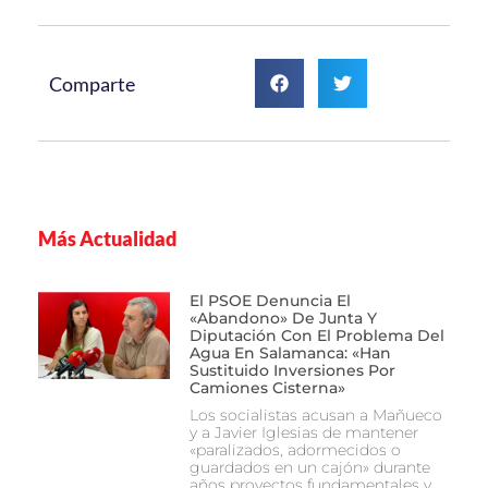
Comparte
Más Actualidad
El PSOE Denuncia El
«abandono» De Junta Y
Diputación Con El Problema Del
Agua En Salamanca: «Han
Sustituido Inversiones Por
Camiones Cisterna»
Los socialistas acusan a Mañueco
y a Javier Iglesias de mantener
«paralizados, adormecidos o
guardados en un cajón» durante
años proyectos fundamentales y