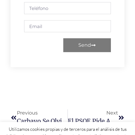
Send
Previous
Next
Carbayo Se Olvida De Pedir Financiación A La Junta Para Construir El Centro De Recepción De Visitantes A Pesar Del Compromiso Para Ello
El PSOE Pide A La Consejería De Agricultura De La Junta Que “reaccione” Y Deje De Ser “una Mera Gestoría De Fondos”
Utilizamos cookies propias y de terceros para el análisis de tus