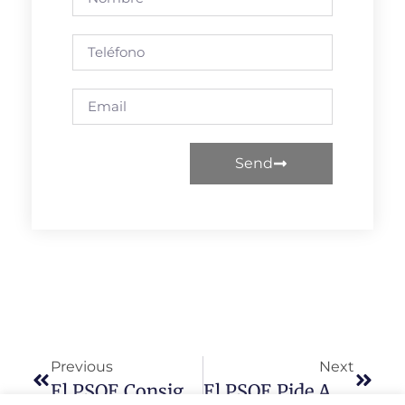
Send
Previous
Next
El PSOE Consigue Que En El Municipio De Aldeatejada Se Instalen “puntos Violetas” Para Ayudar A Combatir La Violencia De Género.
El PSOE Pide A Mañueco “dejar Las Mentiras Y Falsas Promesas” Y Reabrir De Verdad Todos Los Consultorios Recuperando La Asistencia Médica Presencial.