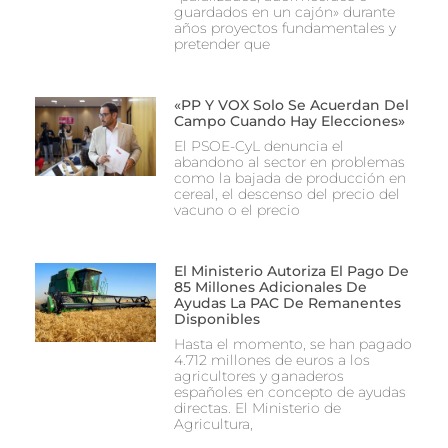
guardados en un cajón» durante
años proyectos fundamentales y
pretender que
«PP Y VOX Solo Se Acuerdan Del
Campo Cuando Hay Elecciones»
El PSOE-CyL denuncia el
abandono al sector en problemas
como la bajada de producción en
cereal, el descenso del precio del
vacuno o el precio
El Ministerio Autoriza El Pago De
85 Millones Adicionales De
Ayudas La PAC De Remanentes
Disponibles
Hasta el momento, se han pagado
4.712 millones de euros a los
agricultores y ganaderos
españoles en concepto de ayudas
directas. El Ministerio de
Agricultura,