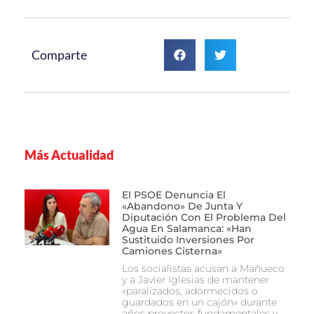
Comparte
Más Actualidad
El PSOE Denuncia El
«abandono» De Junta Y
Diputación Con El Problema Del
Agua En Salamanca: «Han
Sustituido Inversiones Por
Camiones Cisterna»
Los socialistas acusan a Mañueco
y a Javier Iglesias de mantener
«paralizados, adormecidos o
guardados en un cajón» durante
años proyectos fundamentales y