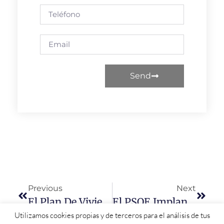
Send
Previous
Next
El Plan De Vivienda Del PSOE Posibilita En Salamanca El Acceso De Los Jóvenes Y Personas Vulnerables, Fomenta La Emancipación, Fija Población Y Aumenta El Número Y La Cuantía De Las Ayudas.
El PSOE Implantará En Castilla Y León Una Política Fiscal Justa Y Progresiva Donde Cada Ciudadano Aportará Por Lo Que Tiene O Por Lo Que Gana En Beneficio De Todos Y No Solo De Unos Pocos
Utilizamos cookies propias y de terceros para el análisis de tus