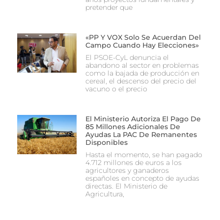
pretender que
«PP Y VOX Solo Se Acuerdan Del
Campo Cuando Hay Elecciones»
El PSOE-CyL denuncia el
abandono al sector en problemas
como la bajada de producción en
cereal, el descenso del precio del
vacuno o el precio
El Ministerio Autoriza El Pago De
85 Millones Adicionales De
Ayudas La PAC De Remanentes
Disponibles
Hasta el momento, se han pagado
4.712 millones de euros a los
agricultores y ganaderos
españoles en concepto de ayudas
directas. El Ministerio de
Agricultura,