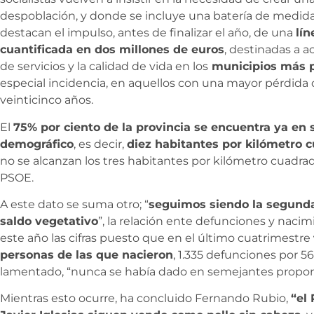
despoblación, y donde se incluye una batería de medida
destacan el impulso, antes de finalizar el año, de una
lín
cuantificada en dos millones de euros
, destinadas a 
de servicios y la calidad de vida en los
municipios más p
especial incidencia, en aquellos con una mayor pérdida
veinticinco años.
El
75% por ciento de la provincia se encuentra ya en 
demográfico
, es decir,
diez habitantes por kilómetro 
no se alcanzan los tres habitantes por kilómetro cuadra
PSOE.
A este dato se suma otro; “
seguimos siendo la segunda
saldo vegetativo
”, la relación ente defunciones y nac
este año las cifras puesto que en el último cuatrimestre
personas de las que nacieron
, 1.335 defunciones por 
lamentado, “nunca se había dado en semejantes propor
Mientras esto ocurre, ha concluido Fernando Rubio,
“el