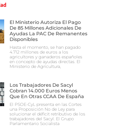
dad
El Ministerio Autoriza El Pago
De 85 Millones Adicionales De
Ayudas La PAC De Remanentes
Disponibles
Hasta el momento, se han pagado
4.712 millones de euros a los
agricultores y ganaderos españoles
en concepto de ayudas directas. El
Ministerio de Agricultura,
Los Trabajadores De Sacyl
Cobran 14.000 Euros Menos
Que En Otras CCAA De España
El PSOE-CyL presenta en las Cortes
una Proposición No de Ley para
solucionar el déficit retributivo de los
trabajadores del Sacyl. El Grupo
Parlamentario Socialista