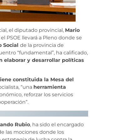
al, el diputado provincial,
Mario
ue el PSOE llevará a Pleno donde se
o Social
de la provincia de
entro “fundamental”, ha calificado,
elaborar y desarrollar políticas
iene constituida la Mesa del
cialista, “una
herramienta
onómico, reforzar los servicios
ooperación”.
nando Rubio
, ha sido el encargado
 de las mociones donde los
a estrategia de lucha contra la