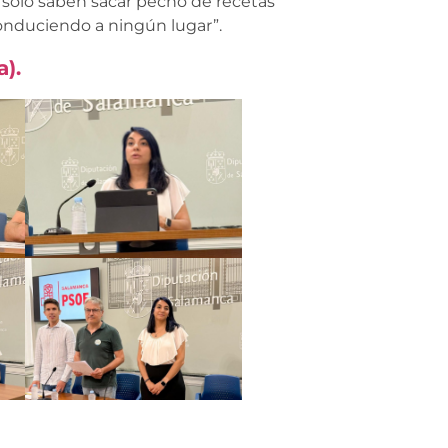
y solo saben sacar pecho de recetas
onduciendo a ningún lugar”.
).