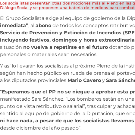
Los socialistas presentan otras dos mociones más al Pleno en las q
Diálogo Social y se proponen una batería de medidas para combat
El Grupo Socialista exige al equipo de gobierno de la D
inmediata”
, al
abono
de todos los conceptos retributivo
Servicio de Prevención y Extinción de Incendios (SPE
incluyendo festivos, domingos y horas extraordinaria
situación
no vuelva a repetirse en el futuro
dotando pa
personales o materiales sean necesarios.
Y así lo llevarán los socialistas al próximo Pleno de la in
según han hecho público en rueda de prensa el portav
a los diputados provinciales
Mario Cavero
y
Sara Sánch
“
Esperamos que el PP no se niegue a aprobar esta pr
manifestado Sara Sánchez. “Los bomberos están en una 
punto de vista retributivo o salarial”, tras culpar y achac
sentido al equipo de gobierno de la Diputación, que enca
ni hace nada, a pesar de que los socialistas llevamo
desde diciembre del año pasado”.