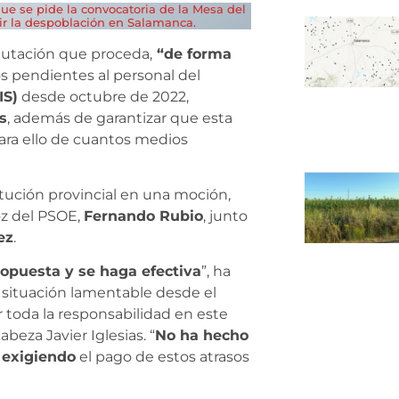
ue se pide la convocatoria de la Mesa del
ir la despoblación en Salamanca.
iputación que proceda,
“de forma
s pendientes al personal del
IS)
desde octubre de 2022,
s
, además de garantizar que esta
ra ello de cuantos medios
stitución provincial en una moción,
oz del PSOE,
Fernando Rubio
, junto
ez
.
opuesta y se haga efectiva
”, ha
situación lamentable desde el
ar toda la responsabilidad en este
beza Javier Iglesias. “
No ha hecho
s exigiendo
el pago de estos atrasos