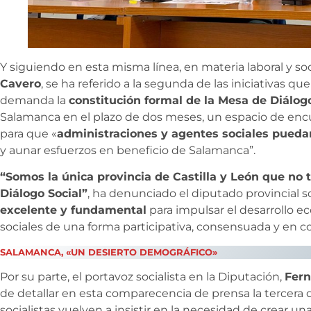
Y siguiendo en esta misma línea, en materia laboral y soci
Cavero
, se ha referido a la segunda de las iniciativas q
demanda la
constitución formal de la Mesa de Diálog
Salamanca en el plazo de dos meses, un espacio de encu
para que «
administraciones y agentes sociales puedan 
y aunar esfuerzos en beneficio de Salamanca”.
“Somos la única provincia de Castilla y León que no t
Diálogo Social”
, ha denunciado el diputado provincial so
excelente y fundamental
para impulsar el desarrollo ec
sociales de una forma participativa, consensuada y en c
SALAMANCA, «UN DESIERTO DEMOGRÁFICO»
Por su parte, el portavoz socialista en la Diputación,
Fer
de detallar en esta comparecencia de prensa la tercera
socialistas vuelven a insistir en la necesidad de crear un